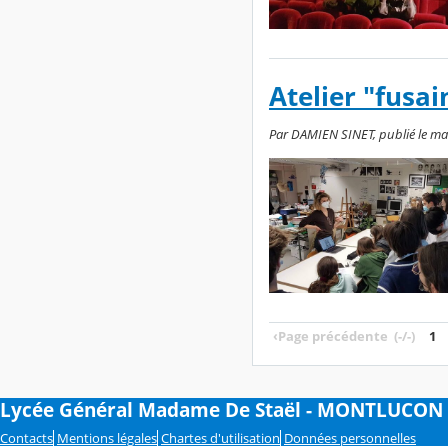
Atelier "fusai
Par DAMIEN SINET, publié le mard
‹
Page précédente
(-/-)
1
Lycée Général Madame De Staël - MONTLUCON
Contacts
Mentions légales
Chartes d'utilisation
Données personnelles