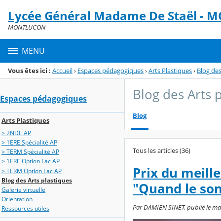
Panneau de gestion des cookies
Lycée Général Madame De Staël -
Menu de la rubrique
Contenu
MONTLUCON
MENU
Vous êtes ici :
Accueil
›
Espaces pédagogiques
›
Arts Plastiques
›
Blog des
Blog des Arts 
Espaces pédagogiques
Blog
Arts Plastiques
> 2NDE AP
> 1ERE Spécialité AP
Tous les articles (36)
> TERM Spécialité AP
> 1ERE Option Fac AP
Prix du meill
> TERM Option Fac AP
Blog des Arts plastiques
"Quand le son
Galerie virtuelle
Orientation
Par DAMIEN SINET, publié le mar
Ressources utiles