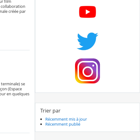
ur film
 collaboration
nale créée par
 terminale) se
çon (Espace
tour en quelques
Trier par
Récemment mis à jour
Récemment publié