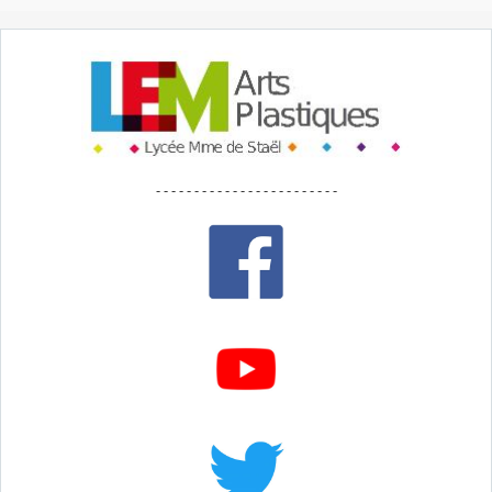
- - - - - - - - - - - - - - - - - - - - - - - -