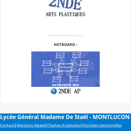
- - - - - - - - - - - - - - - - -
NETBOARD :
Lycée Général Madame De Staël - MONTLUCON
Contacts
Mentions légales
Chartes d'utilisation
Données personnelles