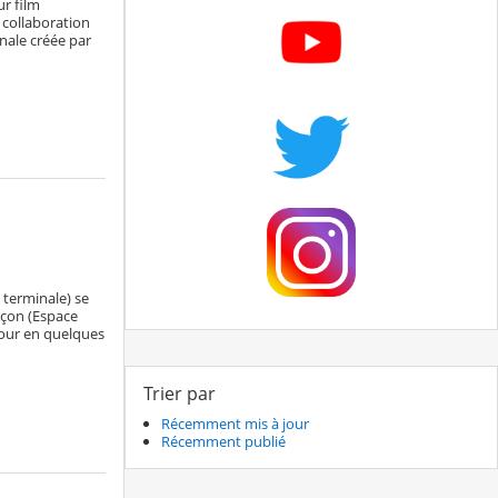
ur film
 collaboration
nale créée par
 terminale) se
çon (Espace
tour en quelques
Trier par
Récemment mis à jour
Récemment publié