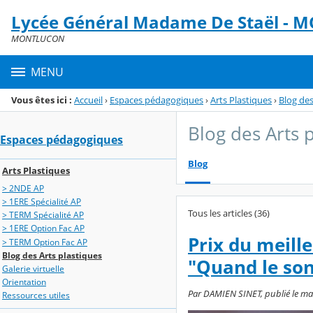
Panneau de gestion des cookies
Lycée Général Madame De Staël -
Menu de la rubrique
Contenu
MONTLUCON
MENU
Vous êtes ici :
Accueil
›
Espaces pédagogiques
›
Arts Plastiques
›
Blog des
Blog des Arts 
Espaces pédagogiques
Blog
Arts Plastiques
> 2NDE AP
> 1ERE Spécialité AP
Tous les articles (36)
> TERM Spécialité AP
> 1ERE Option Fac AP
Prix du meill
> TERM Option Fac AP
Blog des Arts plastiques
"Quand le son
Galerie virtuelle
Orientation
Par DAMIEN SINET, publié le mar
Ressources utiles