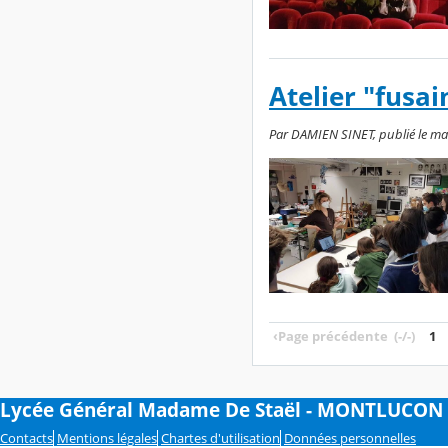
Atelier "fusai
Par DAMIEN SINET, publié le mard
‹
Page précédente
(-/-)
1
Lycée Général Madame De Staël - MONTLUCON
Contacts
Mentions légales
Chartes d'utilisation
Données personnelles