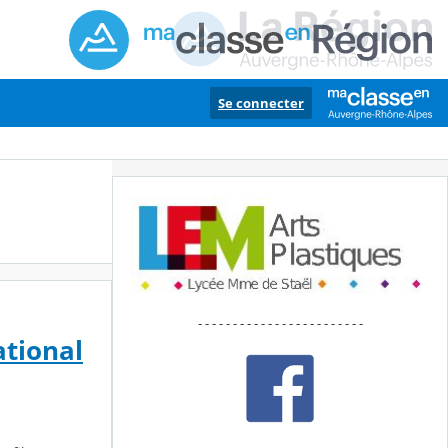
Se connecter
- - - - - - - - - - - - - - - - - - - - - - - -
ational