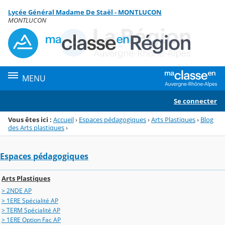
Panneau de gestion des cookies
Lycée Général Madame De Staël - MONTLUCON
Menu de la rubrique
Contenu
MONTLUCON
MENU
Se connecter
Vous êtes ici :
Accueil
›
Espaces pédagogiques
›
Arts Plastiques
›
Blog
des Arts plastiques
›
Espaces pédagogiques
Arts Plastiques
> 2NDE AP
> 1ERE Spécialité AP
> TERM Spécialité AP
> 1ERE Option Fac AP