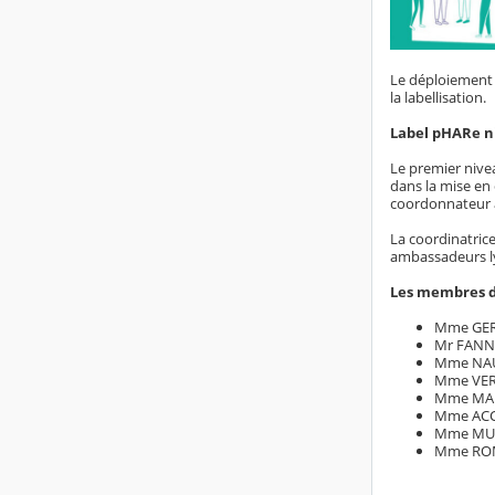
Le déploiement 
la labellisation.
Label pHARe n
Le premier nivea
dans la mise en 
coordonnateur a
La coordinatri
ambassadeurs ly
Les membres de
Mme GER
Mr FANN
Mme NAUD
Mme VER
Mme MAR
Mme ACCO
Mme MUG
Mme RO