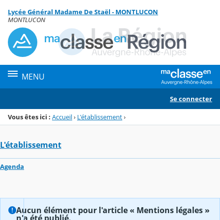
Panneau de gestion des cookies
Lycée Général Madame De Staël - MONTLUCON
Menu de la rubrique
Contenu
MONTLUCON
MENU
Se connecter
Vous êtes ici :
Accueil
›
L'établissement
›
L'établissement
Agenda
Aucun élément pour l'article « Mentions légales »
n'a été publié.