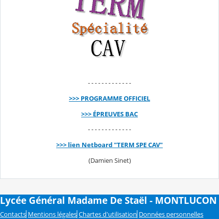
- - - - - - - - - - - - -
>>> PROGRAMME OFFICIEL
>>> ÉPREUVES BAC
- - - - - - - - - - - - -
>>> lien Netboard "TERM SPE CAV"
(Damien Sinet)
Lycée Général Madame De Staël - MONTLUCON
Contacts
Mentions légales
Chartes d'utilisation
Données personnelles