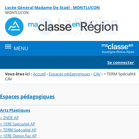
Panneau de gestion des cookies
Lycée Général Madame De Staël - MONTLUCON
Menu de la rubrique
Contenu
MONTLUCON
MENU
Se connecter
Vous êtes ici :
Accueil
›
Espaces pédagogiques
›
CAV
›
> TERM Spécialité
CAV
Espaces pédagogiques
Arts Plastiques
> 2NDE AP
> 1ERE Spécialité AP
> TERM Spécialité AP
> 1ERE Option Fac AP