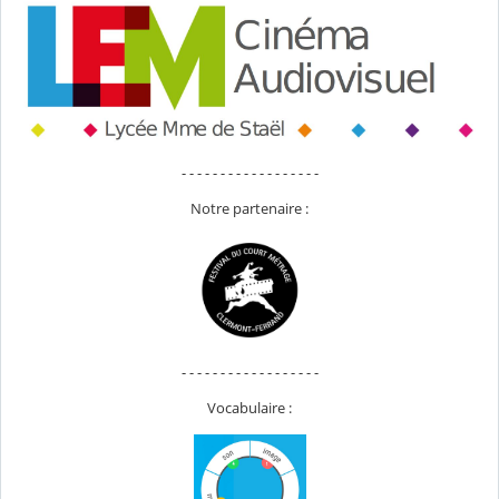
- - - - - - - - - - - - - - - - - -
Notre partenaire :
- - - - - - - - - - - - - - - - - -
Vocabulaire :