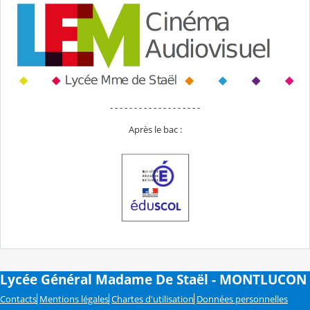
- - - - - - - - - - - - - - - - - - -
Après le bac :
Lycée Général Madame De Staël - MONTLUCON
Contacts
Mentions légales
Chartes d'utilisation
Données personnelles