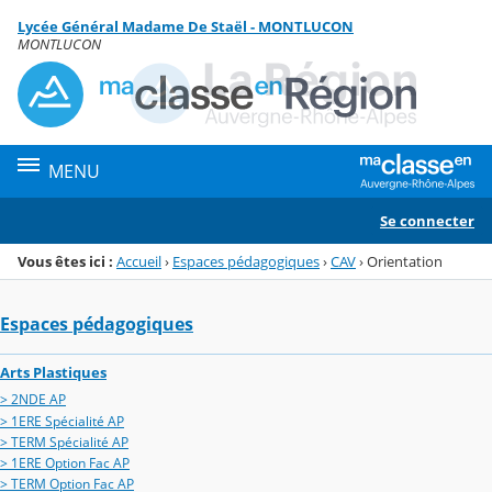
Panneau de gestion des cookies
Lycée Général Madame De Staël - MONTLUCON
Menu de la rubrique
Contenu
MONTLUCON
MENU
Se connecter
Vous êtes ici :
Accueil
›
Espaces pédagogiques
›
CAV
›
Orientation
Espaces pédagogiques
Arts Plastiques
> 2NDE AP
> 1ERE Spécialité AP
> TERM Spécialité AP
> 1ERE Option Fac AP
> TERM Option Fac AP