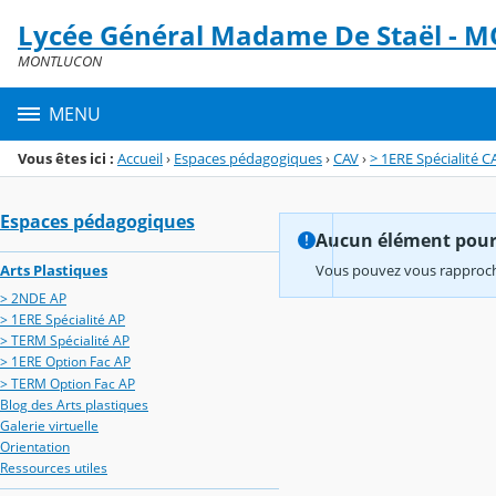
Panneau de gestion des cookies
Lycée Général Madame De Staël -
Menu de la rubrique
Contenu
MONTLUCON
MENU
Vous êtes ici :
Accueil
›
Espaces pédagogiques
›
CAV
›
> 1ERE Spécialité C
Espaces pédagogiques
Aucun élément pour l
Arts Plastiques
Vous pouvez vous rapproche
> 2NDE AP
> 1ERE Spécialité AP
> TERM Spécialité AP
> 1ERE Option Fac AP
> TERM Option Fac AP
Blog des Arts plastiques
Galerie virtuelle
Orientation
Ressources utiles