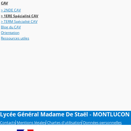
CAV
> 2NDE CAV
> 1ERE Spécialité CAV
> TERM Spécialité CAV
Blog du CAV
Orientation
Ressources utiles
Lycée Général Madame De Staël - MONTLUCON
Contacts
Mentions légales
Chartes d'utilisation
Données personnelles