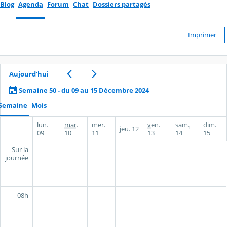
Blog
Agenda
Forum
Chat
Dossiers partagés
Imprimer
Aujourd’hui
Semaine 50 - du 09 au 15 Décembre 2024
Semaine
Mois
lun.
mar.
mer.
ven.
sam.
dim.
jeu.
12
09
10
11
13
14
15
Sur la
journée
08h