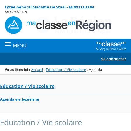
Panneau de gestion des cookies
Lycée Général Madame De Staël - MONTLUCON
Menu de la rubrique
Contenu
MONTLUCON
MENU
Se connecter
Vous êtes ici :
Accueil
›
Education / Vie scolaire
›
Agenda
Education / Vie scolaire
Agenda vie lycéenne
Education / Vie scolaire