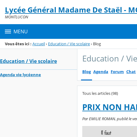
Panneau de gestion des cookies
Lycée Général Madame De Staël -
Menu de la rubrique
Contenu
MONTLUCON
MENU
Vous êtes ici :
Accueil
›
Education / Vie scolaire
›
Blog
Education / Vie
Education / Vie scolaire
Blog
Agenda
Forum
Chat
Agenda vie lycéenne
Tous les articles (98)
PRIX NON HA
Par EMILIE ROMAN, publié le ven