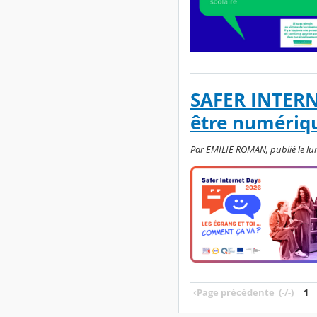
SAFER INTERNE
être numériqu
Par EMILIE ROMAN, publié le lund
‹
Page précédente
(-/-)
1