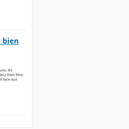
 bien
es, les
leur bien-être,
nt face aux