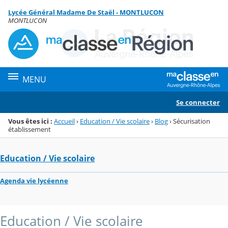
Panneau de gestion des cookies
Lycée Général Madame De Staël - MONTLUCON
Menu de la rubrique
Contenu
MONTLUCON
MENU
Se connecter
Vous êtes ici :
Accueil
›
Education / Vie scolaire
›
Blog
›
Sécurisation
établissement
Education / Vie scolaire
Agenda vie lycéenne
Education / Vie scolaire