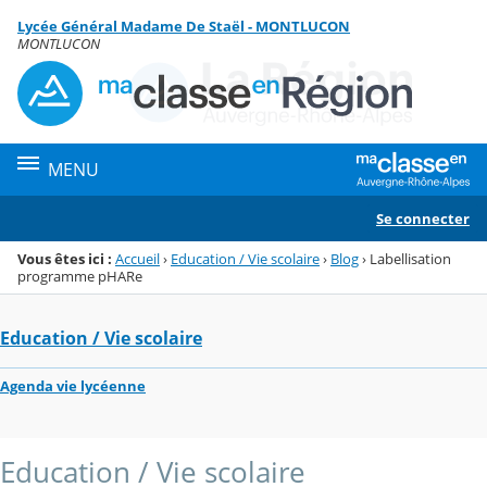
Panneau de gestion des cookies
Lycée Général Madame De Staël - MONTLUCON
Menu de la rubrique
Contenu
MONTLUCON
MENU
Se connecter
Vous êtes ici :
Accueil
›
Education / Vie scolaire
›
Blog
›
Labellisation
programme pHARe
Education / Vie scolaire
Agenda vie lycéenne
Education / Vie scolaire