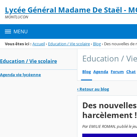
Panneau de gestion des cookies
Lycée Général Madame De Staël -
Menu de la rubrique
Contenu
MONTLUCON
MENU
Vous êtes ici :
Accueil
›
Education / Vie scolaire
›
Blog
›
Des nouvelles de 
Education / Vie
Education / Vie scolaire
Blog
Agenda
Forum
Chat
Agenda vie lycéenne
‹
Retour au blog
Des nouvelles
harcèlement !
Par EMILIE ROMAN, publié le jeud