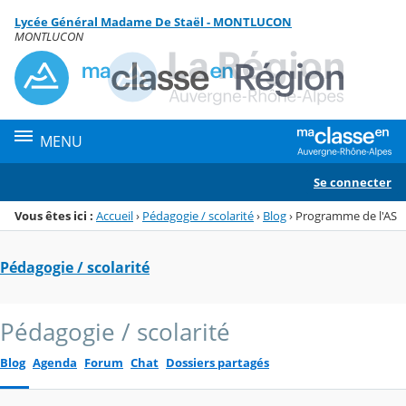
Panneau de gestion des cookies
Lycée Général Madame De Staël - MONTLUCON
Menu de la rubrique
Contenu
MONTLUCON
MENU
Se connecter
Vous êtes ici :
Accueil
›
Pédagogie / scolarité
›
Blog
›
Programme de l'AS
Pédagogie / scolarité
Pédagogie / scolarité
Blog
Agenda
Forum
Chat
Dossiers partagés