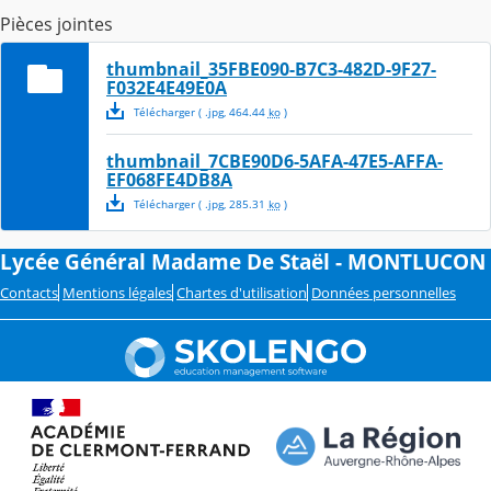
Pièces jointes
thumbnail_35FBE090-B7C3-482D-9F27-
F032E4E49E0A
Télécharger
( .
jpg
,
464.44
ko
)
thumbnail_7CBE90D6-5AFA-47E5-AFFA-
EF068FE4DB8A
Télécharger
( .
jpg
,
285.31
ko
)
Lycée Général Madame De Staël - MONTLUCON
Contacts
Mentions légales
Chartes d'utilisation
Données personnelles