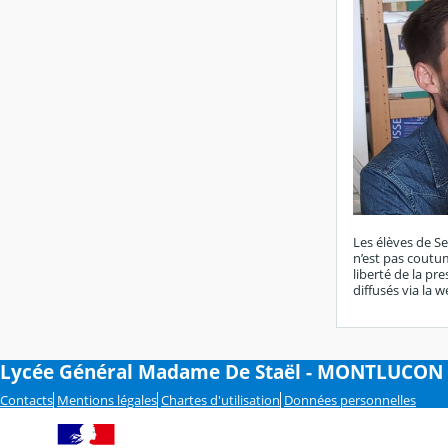
Les élèves de Se
n’est pas coutum
liberté de la pr
diffusés via la 
Lycée Général Madame De Staël - MONTLUCON
Contacts
Mentions légales
Chartes d'utilisation
Données personnelles