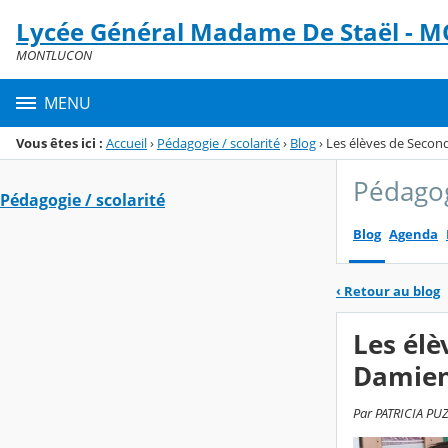
Panneau de gestion des cookies
Lycée Général Madame De Staël -
Menu de la rubrique
Contenu
MONTLUCON
MENU
Vous êtes ici :
Accueil
›
Pédagogie / scolarité
›
Blog
›
Les élèves de Second
Pédagog
Pédagogie / scolarité
Blog
Agenda
‹
Retour au blog
Les élè
Damien
Par PATRICIA PUZE