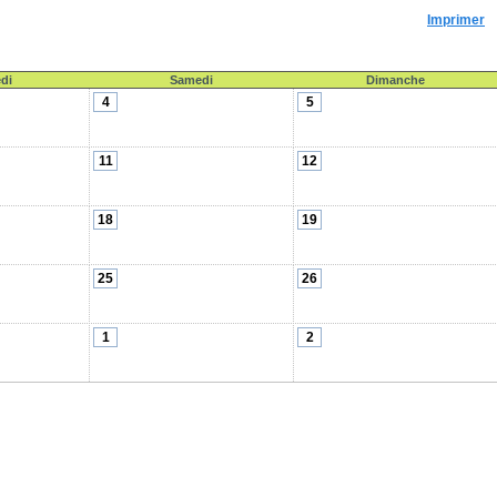
Imprimer
di
Samedi
Dimanche
4
5
11
12
18
19
25
26
1
2