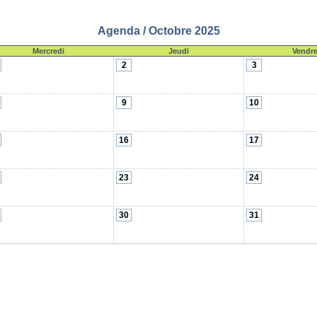
Agenda / Octobre 2025
Mercredi
Jeudi
Vendre
2
3
9
10
16
17
23
24
30
31