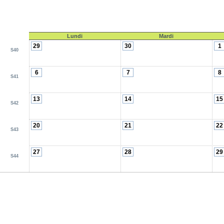
Lundi
Mardi
29
30
1
S40
6
7
8
S41
13
14
15
S42
20
21
22
S43
27
28
29
S44