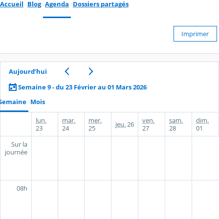
Accueil
Blog
Agenda
Dossiers partagés
Imprimer
Aujourd’hui
Semaine 9 - du 23 Février au 01 Mars 2026
Semaine
Mois
lun.
mar.
mer.
ven.
sam.
dim.
jeu.
26
23
24
25
27
28
01
Sur la
journée
08h