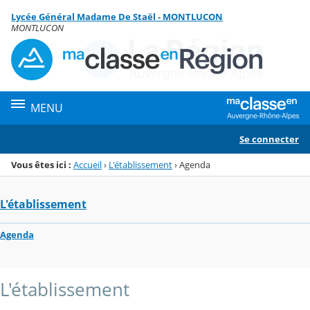
Panneau de gestion des cookies
Lycée Général Madame De Staël - MONTLUCON
Menu de la rubrique
Contenu
MONTLUCON
MENU
Se connecter
Vous êtes ici :
Accueil
›
L'établissement
›
Agenda
L'établissement
Agenda
L'établissement