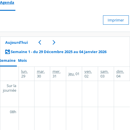
Agenda
Imprimer
Aujourd’hui
Semaine 1 - du 29 Décembre 2025 au 04 Janvier 2026
Semaine
Mois
lun.
mar.
mer.
ven.
sam.
dim.
jeu.
01
29
30
31
02
03
04
Sur la
journée
08h