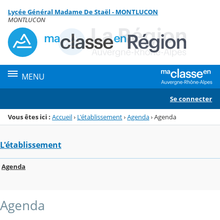
Panneau de gestion des cookies
Lycée Général Madame De Staël - MONTLUCON
Menu de la rubrique
Contenu
MONTLUCON
MENU
Se connecter
Vous êtes ici :
Accueil
›
L'établissement
›
Agenda
›
Agenda
L'établissement
Agenda
Agenda