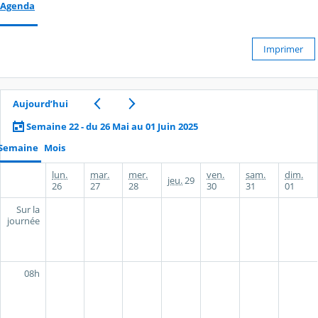
Agenda
Imprimer
Aujourd’hui
Semaine 22 - du 26 Mai au 01 Juin 2025
Semaine
Mois
lun.
mar.
mer.
ven.
sam.
dim.
jeu.
29
26
27
28
30
31
01
Sur la
journée
08h