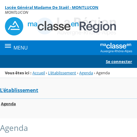
Panneau de gestion des cookies
Lycée Général Madame De Staël - MONTLUCON
Menu de la rubrique
Contenu
MONTLUCON
MENU
Se connecter
Vous êtes ici :
Accueil
›
L'établissement
›
Agenda
›
Agenda
L'établissement
Agenda
Agenda