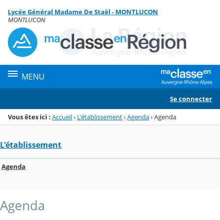
Panneau de gestion des cookies
Lycée Général Madame De Staël - MONTLUCON
Menu de la rubrique
Contenu
MONTLUCON
MENU
Se connecter
Vous êtes ici :
Accueil
›
L'établissement
›
Agenda
›
Agenda
L'établissement
Agenda
Agenda