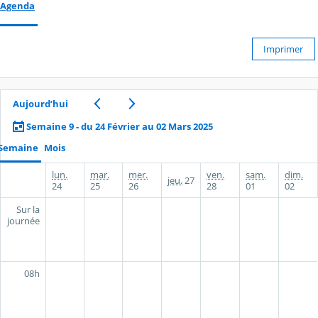
Agenda
Imprimer
Aujourd’hui
Semaine 9 - du 24 Février au 02 Mars 2025
Semaine
Mois
lun.
mar.
mer.
ven.
sam.
dim.
jeu.
27
24
25
26
28
01
02
Sur la
journée
08h