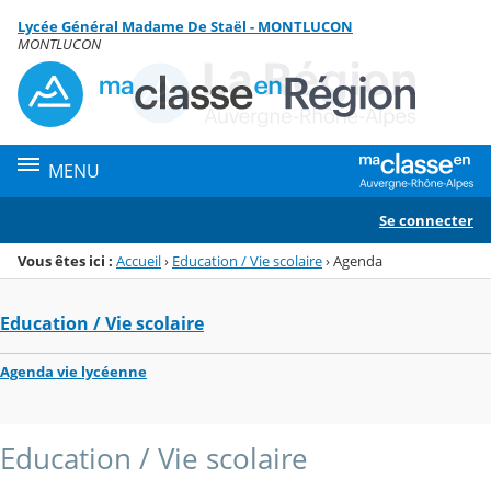
Panneau de gestion des cookies
Lycée Général Madame De Staël - MONTLUCON
Menu de la rubrique
Contenu
MONTLUCON
MENU
Se connecter
Vous êtes ici :
Accueil
›
Education / Vie scolaire
›
Agenda
Education / Vie scolaire
Agenda vie lycéenne
Education / Vie scolaire