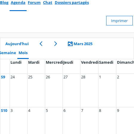
Blog
Agenda
Forum
Chat
Dossiers partagés
Imprimer
Aujourd’hui
Mars 2025
Semaine
Mois
Lundi
Mardi
Mercredi
Jeudi
Vendredi
Samedi
Dimanc
S9
24
25
26
27
28
1
2
S10
3
4
5
6
7
8
9