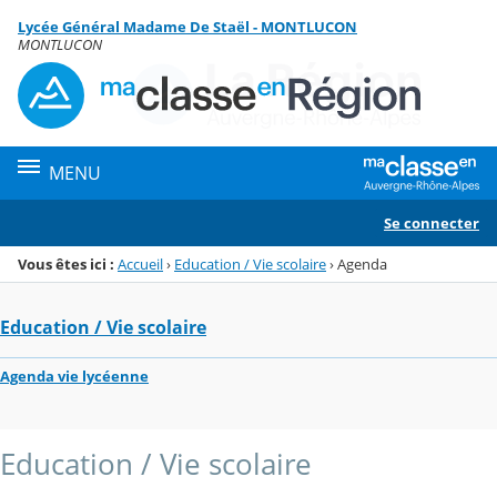
Panneau de gestion des cookies
Lycée Général Madame De Staël - MONTLUCON
Menu de la rubrique
Contenu
MONTLUCON
MENU
Se connecter
Vous êtes ici :
Accueil
›
Education / Vie scolaire
›
Agenda
Education / Vie scolaire
Agenda vie lycéenne
Education / Vie scolaire