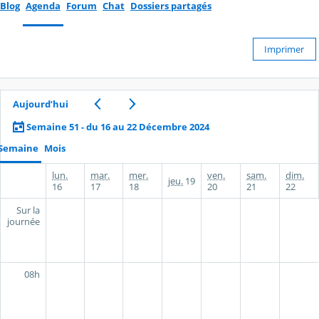
Blog
Agenda
Forum
Chat
Dossiers partagés
Imprimer
Aujourd’hui
Semaine 51 - du 16 au 22 Décembre 2024
Semaine
Mois
lun.
mar.
mer.
ven.
sam.
dim.
jeu.
19
16
17
18
20
21
22
Sur la
journée
08h